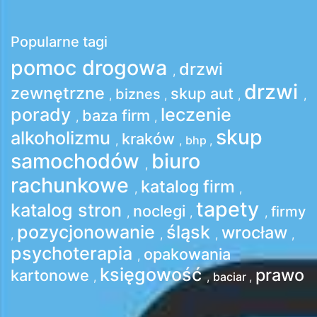
Popularne tagi
pomoc drogowa
drzwi
,
drzwi
zewnętrzne
skup aut
biznes
,
,
,
,
porady
leczenie
baza firm
,
,
skup
alkoholizmu
kraków
,
,
bhp
,
samochodów
biuro
,
rachunkowe
katalog firm
,
,
tapety
katalog stron
noclegi
firmy
,
,
,
pozycjonowanie
śląsk
wrocław
,
,
,
,
psychoterapia
opakowania
,
księgowość
prawo
kartonowe
,
,
baciar
,