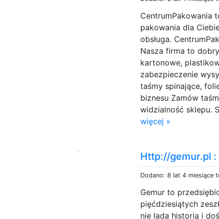
CentrumPakowania t
pakowania dla Ciebie
obsługa. CentrumPak
Nasza firma to dobr
a
kartonowe, plastiko
zabezpieczenie wysy
taśmy spinające, fol
biznesu Zamów taśm
widzialność sklepu. 
więcej »
Http://gemur.pl 
Dodano: 8 lat 4 miesiące 
Gemur to przedsiębio
pięćdziesiątych zes
nie lada historią i 