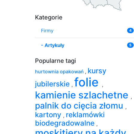
Kategorie
Firmy
4
-
Artykuły
5
Popularne tagi
kursy
hurtownia opakowań
,
folie
jubilerskie
,
,
kamienie szlachetne
,
palnik do cięcia złomu
,
kartony
reklamówki
,
biodegradowalne
,
moskitiery na każdy