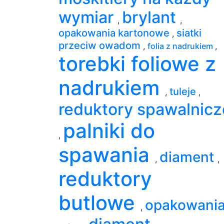
wymiar
brylant
,
,
opakowania kartonowe
siatki
,
przeciw owadom
,
folia z nadrukiem
,
torebki foliowe z
nadrukiem
tuleje
,
,
reduktory spawalnicz
palniki do
,
spawania
diament
,
,
reduktory
butlowe
opakowani
,