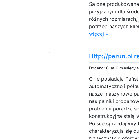
Są one produkowane z
przyjaznym dla śro
różnych rozmiarach,
potrzeb naszych kli
więcej »
Http://perun.pl 
Dodano: 6 lat 6 miesięcy 
O ile posiadają Pańs
automatyczne i póła
nasze maszynowe pal
nas palniki propano
problemu poradzą s
konstrukcyjną stalą 
Polsce sprzedajemy 
charakteryzują się d
Na wszystkie oferowa