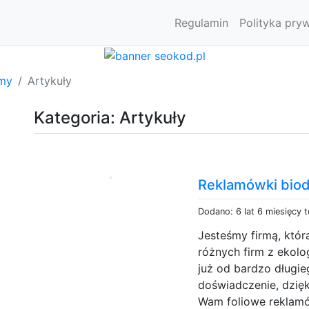
Regulamin
Polityka pry
rmy
Artykuły
Kategoria: Artykuły
Reklamówki bio
Dodano: 6 lat 6 miesięcy 
Jesteśmy firmą, któ
różnych firm z ekolo
już od bardzo długie
doświadczenie, dzię
Wam foliowe reklamó