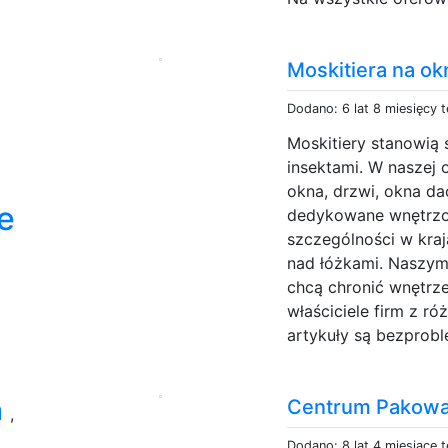
Moskitiera na ok
Dodano: 6 lat 8 miesięcy 
Moskitiery stanowią
insektami. W naszej 
okna, drzwi, okna da
e
dedykowane wnętrzom
szczególności w kra
nad łóżkami. Naszymi
chcą chronić wnętrz
właściciele firm z r
artykuły są bezprob
a
Centrum Pakowa
,
Dodano: 8 lat 4 miesiące 