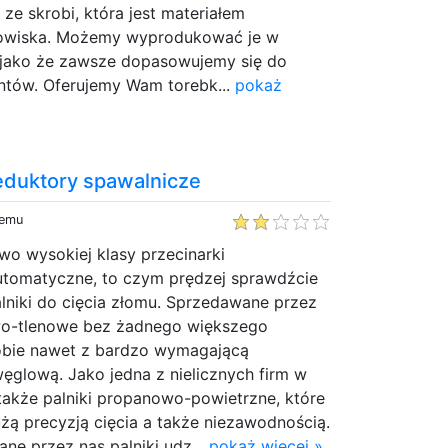
e skrobi, która jest materiałem
dowiska. Możemy wyprodukować je w
 jako że zawsze dopasowujemy się do
entów. Oferujemy Wam torebk...
pokaż
reduktory spawalnicze
temu
two wysokiej klasy przecinarki
utomatyczne, to czym prędzej sprawdźcie
niki do cięcia złomu. Sprzedawane przez
wo-tlenowe bez żadnego większego
obie nawet z bardzo wymagającą
węglową. Jako jedna z nielicznych firm w
także palniki propanowo-powietrzne, które
użą precyzją cięcia a także niezawodnością.
ne przez nas palniki udz...
pokaż więcej »