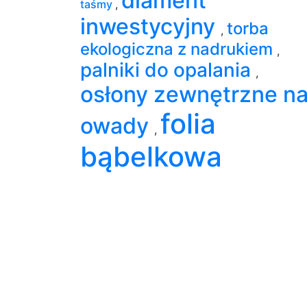
diament
taśmy
,
inwestycyjny
torba
,
ekologiczna z nadrukiem
,
palniki do opalania
,
osłony zewnętrzne n
folia
owady
,
bąbelkowa