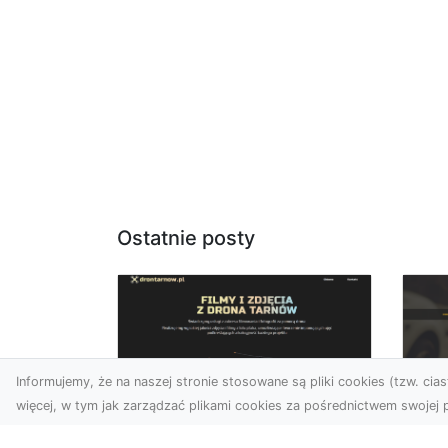
Ostatnie posty
Informujemy, że na naszej stronie stosowane są pliki cookies (tzw. ciast
więcej, w tym jak zarządzać plikami cookies za pośrednictwem swojej p
Usługi dronem