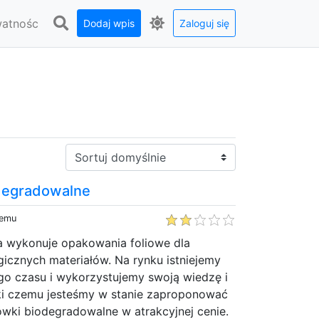
watnośc
Dodaj wpis
Zaloguj się
Sortuj:
degradowalne
temu
ra wykonuje opakowania foliowe dla
gicznych materiałów. Na rynku istniejemy
go czasu i wykorzystujemy swoją wiedzę i
ki czemu jesteśmy w stanie zaproponować
wki biodegradowalne w atrakcyjnej cenie.