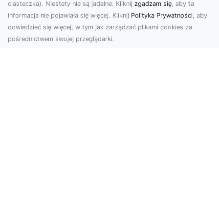
ciasteczka). Niestety nie są jadalne. Kliknij
zgadzam się
, aby ta
informacja nie pojawiała się więcej. Kliknij
Polityka Prywatności
, aby
dowiedzieć się więcej, w tym jak zarządzać plikami cookies za
pośrednictwem swojej przeglądarki.
Usługi dronem Tarnów – nowe
spojrzenie na Twój biznes
Współczesny świat wymaga innowacyjnych
narzędzi do promocji, dokumentacji i analizy
projektów. Dro...