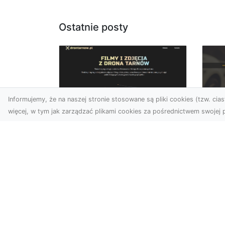
Ostatnie posty
Informujemy, że na naszej stronie stosowane są pliki cookies (tzw. ciast
więcej, w tym jak zarządzać plikami cookies za pośrednictwem swojej p
Usługi dronem
FH
Tarnów – nowe
Ko
spojrzenie na Twój
Dr
biznes
Ki
Współczesny świat wymaga
Dl
innowacyjnych narzędzi do
Ko
promocji, dokumentacji i
Aw
analizy projektów. Dro...