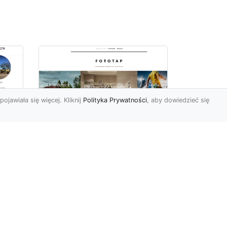
pojawiała się więcej. Kliknij
Polityka Prywatności
, aby dowiedzieć się
Jakie tapety na
przedpokój? Co
sprawdzi się najlepiej
w trwającym obecnie
MA-
sezonie?
Przedpokój to bardzo
charakterystyczne i istotne