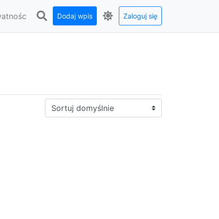
watnośc
Dodaj wpis
Zaloguj się
Sortuj: