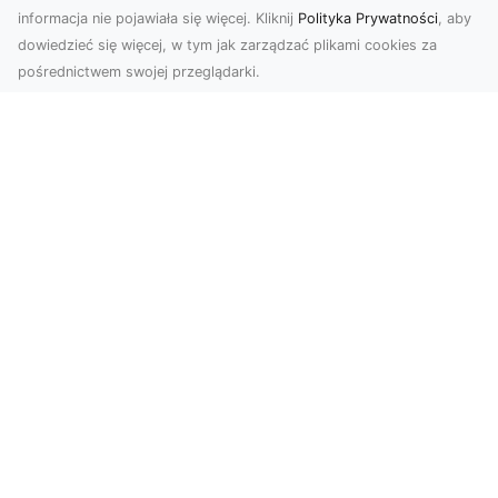
informacja nie pojawiała się więcej. Kliknij
Polityka Prywatności
, aby
dowiedzieć się więcej, w tym jak zarządzać plikami cookies za
pośrednictwem swojej przeglądarki.
Usługi dronem Tarnów – nowe
spojrzenie na Twój biznes
Współczesny świat wymaga innowacyjnych
narzędzi do promocji, dokumentacji i analizy
projektów. Dro...