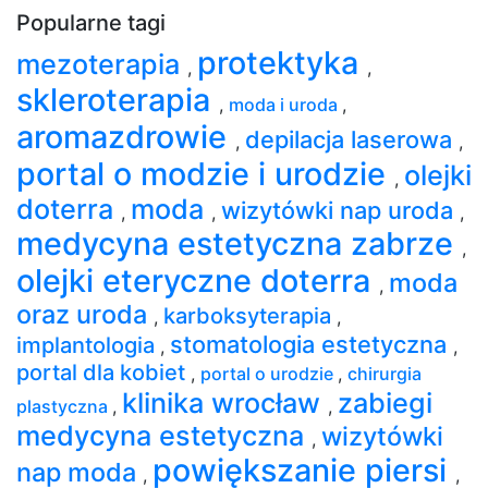
Popularne tagi
protektyka
mezoterapia
,
,
skleroterapia
,
moda i uroda
,
aromazdrowie
depilacja laserowa
,
,
portal o modzie i urodzie
olejki
,
doterra
moda
wizytówki nap uroda
,
,
,
medycyna estetyczna zabrze
,
olejki eteryczne doterra
moda
,
oraz uroda
karboksyterapia
,
,
stomatologia estetyczna
implantologia
,
,
portal dla kobiet
,
portal o urodzie
,
chirurgia
klinika wrocław
zabiegi
plastyczna
,
,
medycyna estetyczna
wizytówki
,
powiększanie piersi
nap moda
,
,