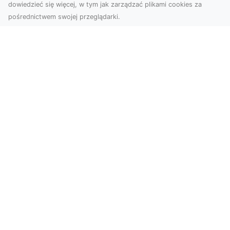
dowiedzieć się więcej, w tym jak zarządzać plikami cookies za
pośrednictwem swojej przeglądarki.
Usługi dronem Tarnów – nowe
spojrzenie na Twój biznes
Współczesny świat wymaga innowacyjnych
narzędzi do promocji, dokumentacji i analizy
projektów. Dro...