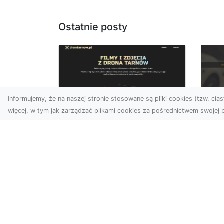
Ostatnie posty
Informujemy, że na naszej stronie stosowane są pliki cookies (tzw. ciast
więcej, w tym jak zarządzać plikami cookies za pośrednictwem swojej p
Usługi dronem
FH
Tarnów – nowe
Ko
spojrzenie na Twój
Dr
biznes
Ki
Współczesny świat wymaga
Dl
innowacyjnych narzędzi do
Ko
promocji, dokumentacji i
Aw
analizy projektów. Dro...