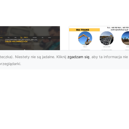
eczka). Niestety nie są jadalne. Kliknij
zgadzam się
, aby ta informacja nie 
rzeglądarki.
Profesjonalne
Rozbiórki i
U XMar –
Wyburzenia
mpleksowa Pomoc
Konstrukcji
ogowa dla
Betonowych w
erowców z Radomia
Radomiu – Usługi 
TRANS
aczego Warto Mieć
ntakt do FHU XMar?
Wyburzenia Konstrukcji
arie samochodowe to