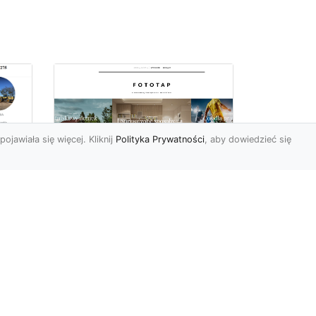
pojawiała się więcej. Kliknij
Polityka Prywatności
, aby dowiedzieć się
Jakie tapety na
przedpokój? Co
sprawdzi się najlepiej
w trwającym obecnie
MA-
sezonie?
Przedpokój to bardzo
charakterystyczne i istotne