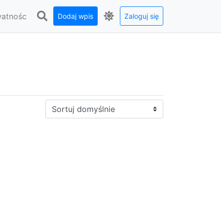
watnośc
Dodaj wpis
Zaloguj się
Sortuj: