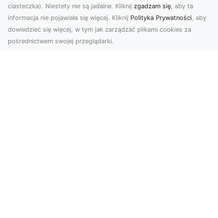
ciasteczka). Niestety nie są jadalne. Kliknij
zgadzam się
, aby ta
informacja nie pojawiała się więcej. Kliknij
Polityka Prywatności
, aby
dowiedzieć się więcej, w tym jak zarządzać plikami cookies za
pośrednictwem swojej przeglądarki.
Usługi dronem Tarnów – nowe
spojrzenie na Twój biznes
Współczesny świat wymaga innowacyjnych
narzędzi do promocji, dokumentacji i analizy
projektów. Dro...