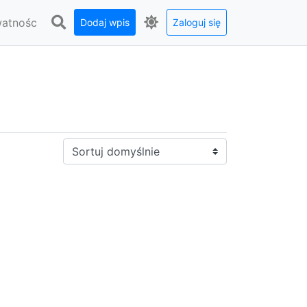
watnośc
Dodaj wpis
Zaloguj się
Sortuj: