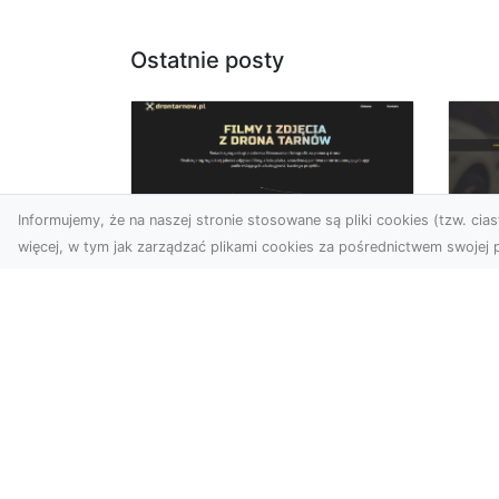
Ostatnie posty
Informujemy, że na naszej stronie stosowane są pliki cookies (tzw. ciast
więcej, w tym jak zarządzać plikami cookies za pośrednictwem swojej p
Usługi dronem
FH
Tarnów – nowe
Ko
spojrzenie na Twój
Dr
biznes
Ki
Współczesny świat wymaga
Dl
innowacyjnych narzędzi do
Ko
promocji, dokumentacji i
Aw
analizy projektów. Dro...