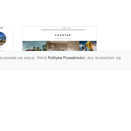
pojawiała się więcej. Kliknij
Polityka Prywatności
, aby dowiedzieć się
Jakie tapety na
przedpokój? Co
sprawdzi się najlepiej
w trwającym obecnie
MA-
sezonie?
Przedpokój to bardzo
charakterystyczne i istotne