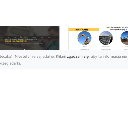
eczka). Niestety nie są jadalne. Kliknij
zgadzam się
, aby ta informacja nie 
rzeglądarki.
Profesjonalne
Rozbiórki i
U XMar –
Wyburzenia
mpleksowa Pomoc
Konstrukcji
ogowa dla
Betonowych w
erowców z Radomia
Radomiu – Usługi 
TRANS
aczego Warto Mieć
ntakt do FHU XMar?
Wyburzenia Konstrukcji
arie samochodowe to