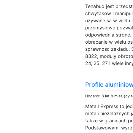
Tehabud jest przeds
chwytakow i manipu
uzywane sa w wielu 
przemyslowe pozwala
odpowiednia strone. 
obracanie w wielu o
sprawnosc zakladu. 
8322, moduly obrotow
24, 25, 27 i wiele i
Profile aluminio
Dodano: 8 lat 8 miesięcy 
Metall Express to je
metali nieżelaznych j
także w granicach pra
Podstawowymi wyroba