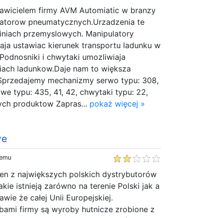
tawicielem firmy AVM Automiatic w branzy
latorow pneumatycznych.Urzadzenia te
liniach przemyslowych. Manipulatory
ja ustawiac kierunek transportu ladunku w
Podnosniki i chwytaki umozliwiaja
siach ladunkow.Daje nam to większa
Sprzedajemy mechanizmy serwo typu: 308,
e typu: 435, 41, 42, chwytaki typu: 22,
nnych produktow Zapras...
pokaż więcej »
we
temu
den z największych polskich dystrybutorów
akie istnieją zarówno na terenie Polski jak a
wie że całej Unii Europejskiej.
mi firmy są wyroby hutnicze zrobione z