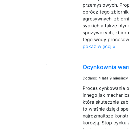
przemysłowych. Prop
oprócz tego zbiornik
agresywnych, zbiorn
sypkich a także pły
spożywczych, zbiorn
tego wody procesowej
pokaż więcej »
Ocynkownia war
Dodano: 4 lata 9 miesięcy
Proces cynkowania og
innego jak mechanic
która skutecznie zab
to właśnie dzięki s
najrozmaitsze konstr
korozją. Stop cynku 