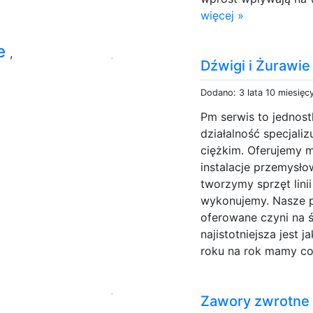
więcej »
we
,
Dźwigi i Żurawi
Dodano: 3 lata 10 miesięc
Pm serwis to jednost
działalność specjali
ciężkim. Oferujemy m
instalacje przemysł
tworzymy sprzęt lini
wykonujemy. Nasze p
oferowane czyni na 
najistotniejsza jest
roku na rok mamy co
Zawory zwrotne