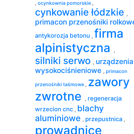
,
ocynkownia pomorskie
,
cynkowanie łódzkie
,
primacon przenośniki rolko
firma
antykorozja betonu
,
alpinistyczna
,
silniki serwo
urządzenia
,
wysokociśnieniowe
,
primacon
zawory
przenośniki taśmowe
,
zwrotne
regeneracja
,
blachy
wrzecion cnc
,
aluminiowe
przepustnica
,
,
prowadnice