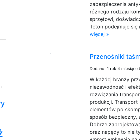
zabezpieczenia anty
różnego rodzaju kon
sprzętowi, doświadc
Teton podejmuje się 
więcej »
Przenośniki ta
Dodano: 1 rok 4 miesiące
W każdej branży prz
a
,
niezawodność i efek
rozwiązania transpo
ry
produkcji. Transport
elementów po skomp
sposób bezpieczny, s
Dobrze zaprojektowan
ż
oraz napędy to nie ty
wprost wpływają na w