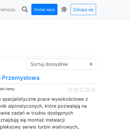
watnośc
Dodaj wpis
Zaloguj się
Sortuj:
ka Przemysłowa
ień temu
je specjalistyczne prace wysokościowe z
ik alpinistycznych, które pozwalają na
anie zadań w trudno dostępnych
znajdują się montaż instalacji
leksowy serwis turbin wiatrowych,