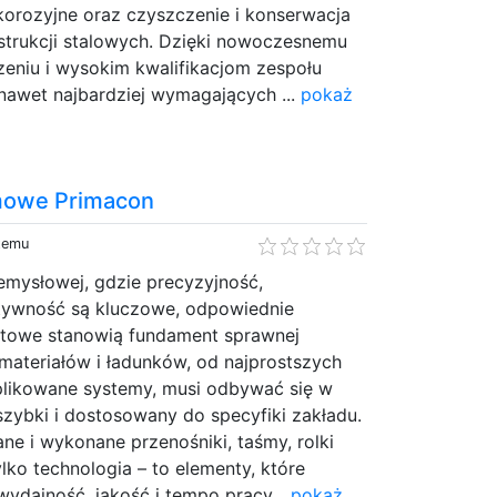
korozyjne oraz czyszczenie i konserwacja
strukcji stalowych. Dzięki nowoczesnemu
zeniu i wysokim kwalifikacjom zespołu
nawet najbardziej wymagających ...
pokaż
śmowe Primacon
 temu
emysłowej, gdzie precyzyjność,
tywność są kluczowe, odpowiednie
rtowe stanowią fundament sprawnej
 materiałów i ładunków, od najprostszych
likowane systemy, musi odbywać się w
zybki i dostosowany do specyfiki zakładu.
e i wykonane przenośniki, taśmy, rolki
lko technologia – to elementy, które
ydajność, jakość i tempo pracy...
pokaż