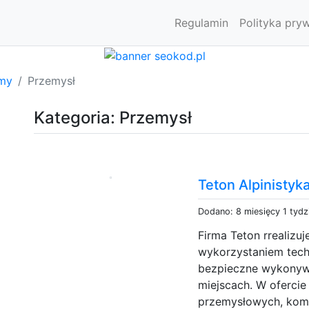
Regulamin
Polityka pry
rmy
Przemysł
Kategoria: Przemysł
Teton Alpinisty
Dodano: 8 miesięcy 1 tydz
Firma Teton rrealizu
wykorzystaniem techn
bezpieczne wykonyw
miejscach. W ofercie 
przemysłowych, komp