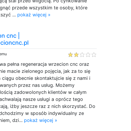
ącą stal przed wilgocią. Po cynkowanie
gnąć przede wszystkim te osoby, które
szyć ...
pokaż więcej »
n cnc |
cioncnc.pl
temu
stwa pełna regeneracja wrzecion cnc oraz
nie macie zielonego pojęcia, jak za to się
 ciągu obecnie skontaktujcie się z nami i
rowanych przez nas usług. Możemy
ilością zadowolonych klientów w całym
 zachwalają nasze usługi a oprócz tego
ają, iżby jeszcze raz z nich skorzystać. Do
dchodzimy w sposób indywidualny ze
em, dzi...
pokaż więcej »