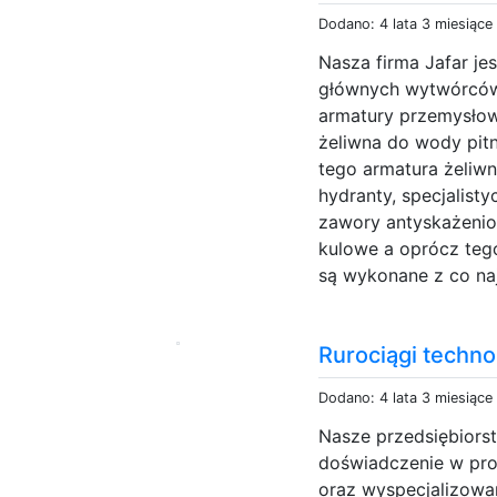
Dodano: 4 lata 3 miesiące
Nasza firma Jafar je
głównych wytwórców
armatury przemysłow
żeliwna do wody pitn
tego armatura żeliwn
hydranty, specjalist
zawory antyskażenio
kulowe a oprócz tego
są wykonane z co naj
Rurociągi techno
Dodano: 4 lata 3 miesiące
Nasze przedsiębiors
doświadczenie w pro
oraz wyspecjalizowa