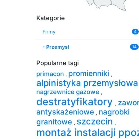
Kategorie
Firmy
4
-
Przemysł
14
Popularne tagi
promienniki
primacon
,
,
alpinistyka przemysłow
nagrzewnice gazowe
,
destratyfikatory
zawo
,
antyskażeniowe
nagrobki
,
szczecin
granitowe
,
,
montaż instalacji ppo