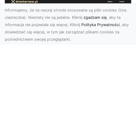
Informujemy, że na naszej stronie stosowane są pliki cookies (tzw.
ciasteczka). Niestety nie są jadalne. Kliknij
zgadzam się
, aby ta
informacja nie pojawiała się więcej. Kliknij
Polityka Prywatności
, aby
dowiedzieć się więcej, w tym jak zarządzać plikami cookies za
pośrednictwem swojej przeglądarki.
Usługi dronem Tarnów – nowe
spojrzenie na Twój biznes
Współczesny świat wymaga innowacyjnych
narzędzi do promocji, dokumentacji i analizy
projektów. Dro...