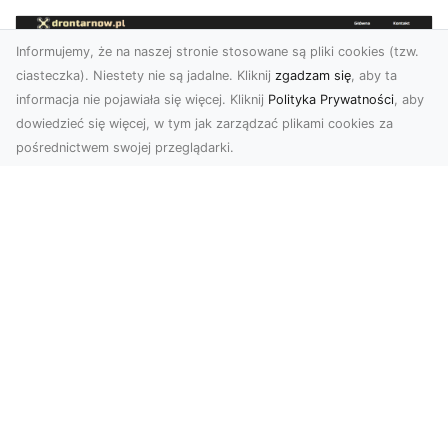
Informujemy, że na naszej stronie stosowane są pliki cookies (tzw.
ciasteczka). Niestety nie są jadalne. Kliknij
zgadzam się
, aby ta
informacja nie pojawiała się więcej. Kliknij
Polityka Prywatności
, aby
dowiedzieć się więcej, w tym jak zarządzać plikami cookies za
pośrednictwem swojej przeglądarki.
Usługi dronem Tarnów – nowe
spojrzenie na Twój biznes
Współczesny świat wymaga innowacyjnych
narzędzi do promocji, dokumentacji i analizy
projektów. Dro...