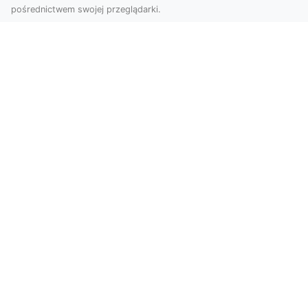
pośrednictwem swojej przeglądarki.
Usługi dronem Tarnów – nowe
spojrzenie na Twój biznes
Współczesny świat wymaga innowacyjnych
narzędzi do promocji, dokumentacji i analizy
projektów. Dro...