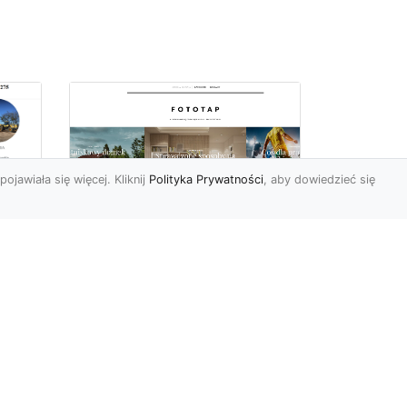
pojawiała się więcej. Kliknij
Polityka Prywatności
, aby dowiedzieć się
Jakie tapety na
przedpokój? Co
sprawdzi się najlepiej
w trwającym obecnie
MA-
sezonie?
Przedpokój to bardzo
charakterystyczne i istotne