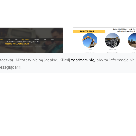
eczka). Niestety nie są jadalne. Kliknij
zgadzam się
, aby ta informacja nie 
rzeglądarki.
Profesjonalne
Rozbiórki i
U XMar –
Wyburzenia
mpleksowa Pomoc
Konstrukcji
ogowa dla
Betonowych w
erowców z Radomia
Radomiu – Usługi 
TRANS
aczego Warto Mieć
ntakt do FHU XMar?
Wyburzenia Konstrukcji
arie samochodowe to