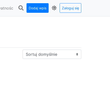
watnośc
Dodaj wpis
Zaloguj się
Sortuj: