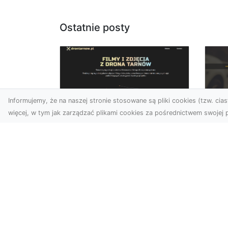
Ostatnie posty
Informujemy, że na naszej stronie stosowane są pliki cookies (tzw. ciast
więcej, w tym jak zarządzać plikami cookies za pośrednictwem swojej p
Usługi dronem
FH
Tarnów – nowe
Ko
spojrzenie na Twój
Dr
biznes
Ki
Współczesny świat wymaga
Dl
innowacyjnych narzędzi do
Ko
promocji, dokumentacji i
Aw
analizy projektów. Dro...