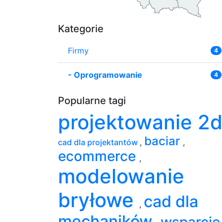
Kategorie
Firmy
4
-
Oprogramowanie
4
Popularne tagi
projektowanie 2
baciar
cad dla projektantów
,
,
ecommerce
,
modelowanie
bryłowe
cad dla
,
mechaników
wsparcie