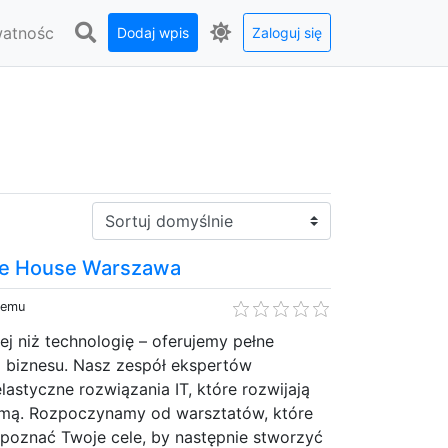
watnośc
Dodaj wpis
Zaloguj się
Sortuj:
re House Warszawa
temu
ej niż technologię – oferujemy pełne
 biznesu. Nasz zespół ekspertów
elastyczne rozwiązania IT, które rozwijają
irmą. Rozpoczynamy od warsztatów, które
 poznać Twoje cele, by następnie stworzyć