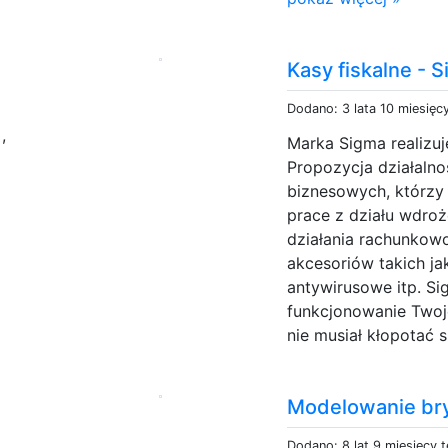
Kasy fiskalne - 
Dodano: 3 lata 10 miesięc
e
,
Marka Sigma realizuje
Propozycja działalno
biznesowych, którzy 
prace z działu wdro
działania rachunkowo
akcesoriów takich ja
antywirusowe itp. S
funkcjonowanie Twoj
nie musiał kłopotać s
Modelowanie br
Dodano: 8 lat 9 miesięcy 