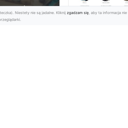
eczka). Niestety nie są jadalne. Kliknij
zgadzam się
, aby ta informacja nie 
rzeglądarki.
Profesjonalne
Rozbiórki i
U XMar –
Wyburzenia
mpleksowa Pomoc
Konstrukcji
ogowa dla
Betonowych w
erowców z Radomia
Radomiu – Usługi 
TRANS
aczego Warto Mieć
ntakt do FHU XMar?
Wyburzenia Konstrukcji
arie samochodowe to
Betonowych –
przewidziane sytuacje,
Specjalistyczne Podejśc
re mo...
Firma MA-TRANS z
Radomia oferuje ko...