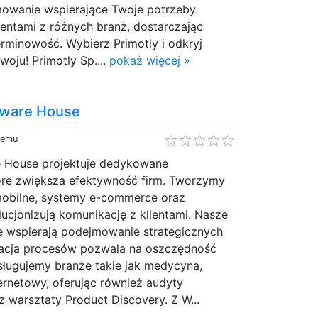
owanie wspierające Twoje potrzeby.
entami z różnych branż, dostarczając
erminowość. Wybierz Primotly i odkryj
oju! Primotly Sp....
pokaż więcej »
ware House
temu
 House projektuje dedykowane
re zwiększa efektywność firm. Tworzymy
mobilne, systemy e-commerce oraz
lucjonizują komunikację z klientami. Nasze
ne wspierają podejmowanie strategicznych
zacja procesów pozwala na oszczędność
sługujemy branże takie jak medycyna,
ternetowy, oferując również audyty
 warsztaty Product Discovery. Z W...