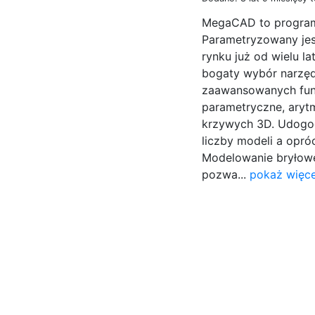
MegaCAD to program 
Parametryzowany jest
rynku już od wielu la
bogaty wybór narzęd
zaawansowanych fun
parametryczne, arytm
krzywych 3D. Udogod
liczby modeli a opró
Modelowanie bryłow
pozwa...
pokaż więce