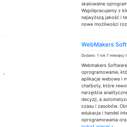
skalowalne oprogram
Współpracujemy z kli
najwyższą jakość i t
nowe możliwości rozw
WebMakers Soft
Dodano: 1 rok 7 miesięcy 
Webmakers Software
d
oprogramowanie, któ
,
aplikacje webowe i 
chatboty, które rewo
narzędzia analitycz
decyzji, a automaty
czasu i zasobów. Ob
edukacja i handel in
oprogramowania oraz
pokaż więcej »