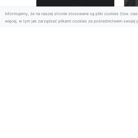
Informujemy, że na naszej stronie stosowane są pliki cookies (tzw. ciast
więcej, w tym jak zarządzać plikami cookies za pośrednictwem swojej p
Usługi dronem
FH
Tarnów – nowe
Ko
spojrzenie na Twój
Dr
biznes
Ki
Współczesny świat wymaga
Dl
innowacyjnych narzędzi do
Ko
promocji, dokumentacji i
Aw
analizy projektów. Dro...
nie
któ