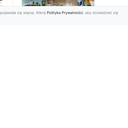
pojawiała się więcej. Kliknij
Polityka Prywatności
, aby dowiedzieć się
Jakie tapety na
przedpokój? Co
sprawdzi się najlepiej
w trwającym obecnie
MA-
sezonie?
Przedpokój to bardzo
charakterystyczne i istotne
pomieszczenie w każdym
ie
domu i mieszkaniu. Przez ...