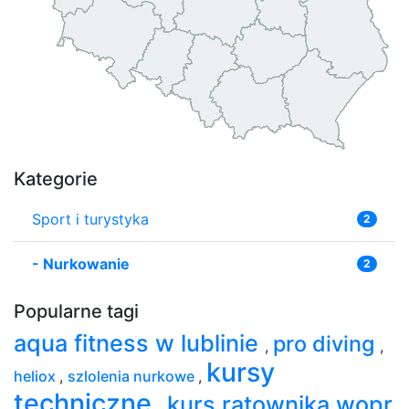
Kategorie
Sport i turystyka
2
-
Nurkowanie
2
Popularne tagi
aqua fitness w lublinie
pro diving
,
,
kursy
heliox
,
szlolenia nurkowe
,
techniczne
kurs ratownika wopr
,