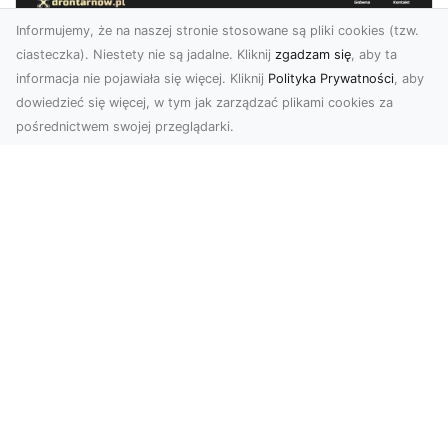
Informujemy, że na naszej stronie stosowane są pliki cookies (tzw.
ciasteczka). Niestety nie są jadalne. Kliknij
zgadzam się
, aby ta
informacja nie pojawiała się więcej. Kliknij
Polityka Prywatności
, aby
dowiedzieć się więcej, w tym jak zarządzać plikami cookies za
pośrednictwem swojej przeglądarki.
Usługi dronem Tarnów – nowe
spojrzenie na Twój biznes
Współczesny świat wymaga innowacyjnych
narzędzi do promocji, dokumentacji i analizy
projektów. Dro...