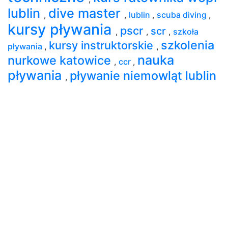
lublin
dive master
,
,
lublin
,
scuba diving
,
kursy pływania
pscr
scr
,
,
,
szkoła
szkolenia
kursy instruktorskie
pływania
,
,
nauka
nurkowe katowice
,
ccr
,
pływania
pływanie niemowląt lublin
,