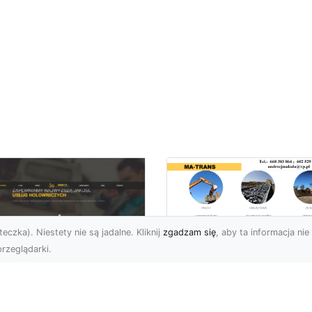
eczka). Niestety nie są jadalne. Kliknij
zgadzam się
, aby ta informacja nie 
rzeglądarki.
Profesjonalne
Rozbiórki i
U XMar –
Wyburzenia
mpleksowa Pomoc