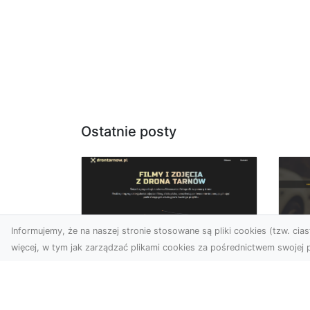
Ostatnie posty
Informujemy, że na naszej stronie stosowane są pliki cookies (tzw. ciast
więcej, w tym jak zarządzać plikami cookies za pośrednictwem swojej p
Usługi dronem
FH
Tarnów – nowe
Ko
spojrzenie na Twój