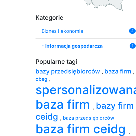
Kategorie
Biznes i ekonomia
2
-
Informacja gospodarcza
1
Popularne tagi
bazy przedsiębiorców
baza firm
,
,
obeg
,
spersonalizowan
baza firm
bazy firm
,
ceidg
,
baza przedsiębiorców
,
baza firm ceidg
,