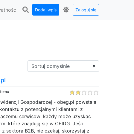
watnośc
Dodaj wpis
Zaloguj się
a
Sortuj:
.pl
 temu
widencji Gospodarczej - obeg.pl powstała
 kontaktu z potencjalnymi klientami z
 naszemu serwisowi każdy może uzyskać
rm, które znajdują się w CEIDG. Jeśli
 z sektora B2B, nie czekaj, skorzystaj z