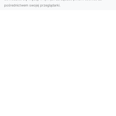
pośrednictwem swojej przeglądarki.
Usługi dronem Tarnów – nowe
spojrzenie na Twój biznes
Współczesny świat wymaga innowacyjnych
narzędzi do promocji, dokumentacji i analizy
projektów. Dro...