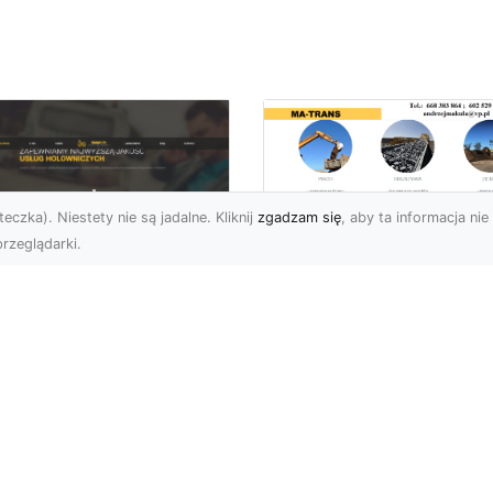
eczka). Niestety nie są jadalne. Kliknij
zgadzam się
, aby ta informacja nie 
rzeglądarki.
Profesjonalne
Rozbiórki i
U XMar –
Wyburzenia
mpleksowa Pomoc
Konstrukcji
ogowa dla
Betonowych w
erowców z Radomia
Radomiu – Usługi 
TRANS
aczego Warto Mieć
ntakt do FHU XMar?
Wyburzenia Konstrukcji
arie samochodowe to