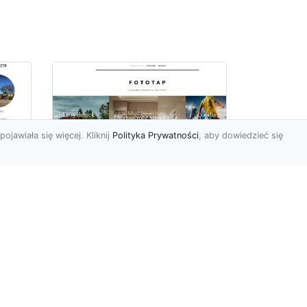
pojawiała się więcej. Kliknij
Polityka Prywatności
, aby dowiedzieć się
Jakie tapety na
przedpokój? Co
sprawdzi się najlepiej
w trwającym obecnie
MA-
sezonie?
Przedpokój to bardzo
charakterystyczne i istotne