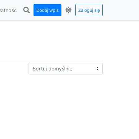
watnośc
Dodaj wpis
Zaloguj się
Sortuj: