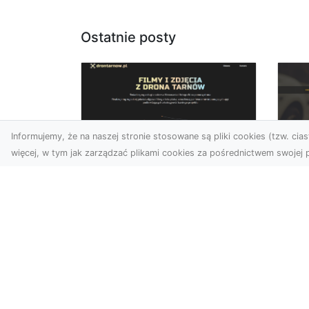
Ostatnie posty
Informujemy, że na naszej stronie stosowane są pliki cookies (tzw. ciast
więcej, w tym jak zarządzać plikami cookies za pośrednictwem swojej p
Usługi dronem
FH
Tarnów – nowe
Ko
spojrzenie na Twój
Dr
biznes
Ki
Współczesny świat wymaga
Dl
innowacyjnych narzędzi do
Ko
promocji, dokumentacji i
Aw
analizy projektów. Dro...