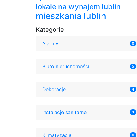
lokale na wynajem lublin
,
mieszkania lublin
Kategorie
Alarmy
0
Biuro nieruchomości
5
Dekoracje
4
Instalacje sanitarne
3
Klimatyzacja
6