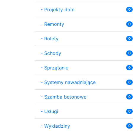
-
Projekty dom
0
-
Remonty
0
-
Rolety
0
-
Schody
0
-
Sprzątanie
0
-
Systemy nawadniające
0
-
Szamba betonowe
0
-
Usługi
0
-
Wykładziny
0