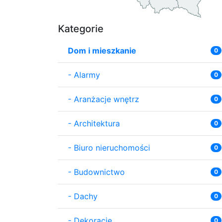
Kategorie
Dom i mieszkanie
0
-
Alarmy
0
-
Aranżacje wnętrz
0
-
Architektura
0
-
Biuro nieruchomości
0
-
Budownictwo
0
-
Dachy
0
-
Dekoracje
0