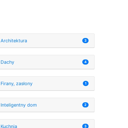
Architektura
3
Dachy
4
Firany, zasłony
1
Inteligentny dom
2
Kuchnia
3