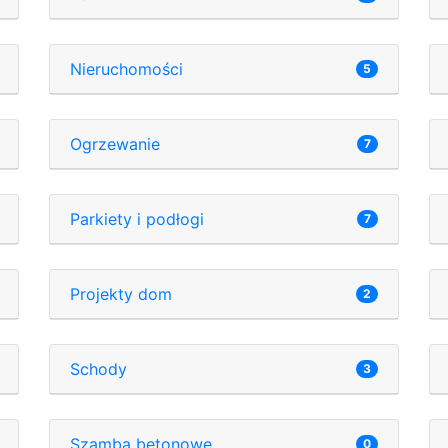
Nieruchomości
5
Ogrzewanie
7
Parkiety i podłogi
7
Projekty dom
2
Schody
3
Szamba betonowe
0