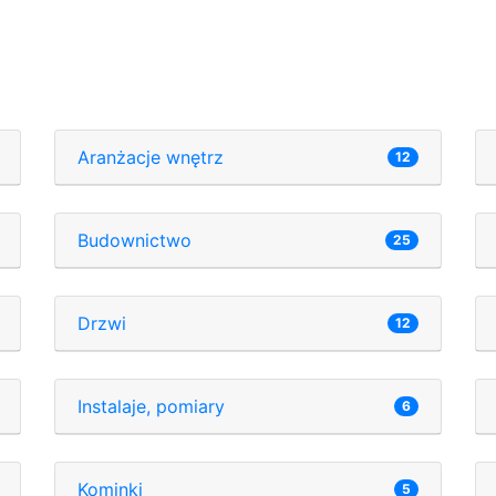
Aranżacje wnętrz
12
Budownictwo
25
Drzwi
12
Instalaje, pomiary
6
Kominki
5