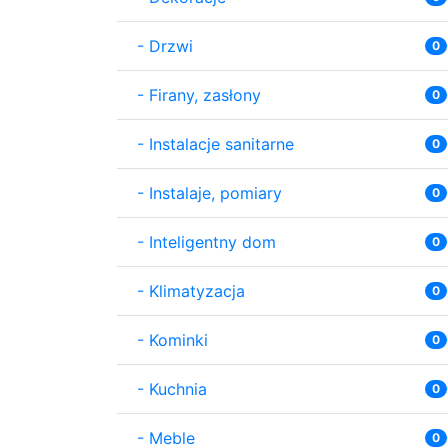
-
Drzwi
0
-
Firany, zasłony
0
-
Instalacje sanitarne
0
-
Instalaje, pomiary
0
-
Inteligentny dom
0
-
Klimatyzacja
0
-
Kominki
0
-
Kuchnia
0
-
Meble
0