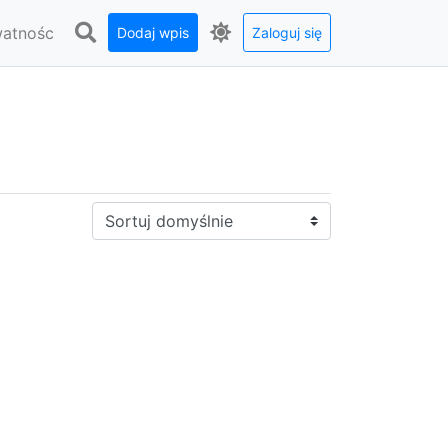
watnośc
Dodaj wpis
Zaloguj się
Sortuj: