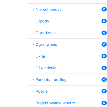
-
Nieruchomości
0
-
Ogrody
0
-
Ogrodzenia
0
-
Ogrzewanie
0
-
Okna
0
-
Oświetlenie
0
-
Parkiety i podłogi
0
-
Pościel
0
-
Projektowanie wnętrz
0