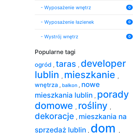
-
Wyposażenie wnętrz
0
-
Wyposażenie łazienek
0
-
Wystrój wnętrz
0
Popularne tagi
developer
taras
ogród
,
,
lublin
mieszkanie
,
,
nowe
wnętrza
,
balkon
,
porady
mieszkania lublin
,
domowe
rośliny
,
,
dekoracje
mieszkania na
,
dom
sprzedaż lublin
,
,