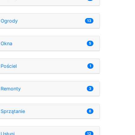
Ogrody
13
Okna
5
Pościel
1
Remonty
3
Sprzątanie
6
Usługi
12