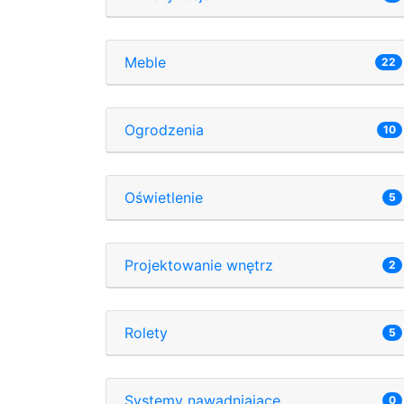
Meble
22
Ogrodzenia
10
Oświetlenie
5
Projektowanie wnętrz
2
Rolety
5
Systemy nawadniające
0