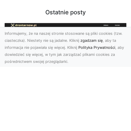
Ostatnie posty
Informujemy, że na naszej stronie stosowane są pliki cookies (tzw.
ciasteczka). Niestety nie są jadalne. Kliknij
zgadzam się
, aby ta
informacja nie pojawiała się więcej. Kliknij
Polityka Prywatności
, aby
dowiedzieć się więcej, w tym jak zarządzać plikami cookies za
pośrednictwem swojej przeglądarki.
Usługi dronem Tarnów – nowe
spojrzenie na Twój biznes
Współczesny świat wymaga innowacyjnych
narzędzi do promocji, dokumentacji i analizy
projektów. Dro...