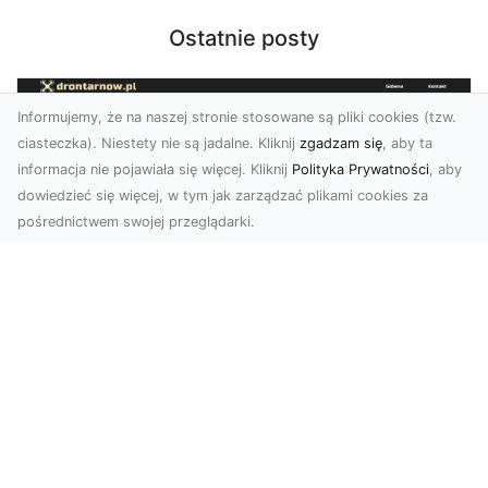
Ostatnie posty
Informujemy, że na naszej stronie stosowane są pliki cookies (tzw.
ciasteczka). Niestety nie są jadalne. Kliknij
zgadzam się
, aby ta
informacja nie pojawiała się więcej. Kliknij
Polityka Prywatności
, aby
dowiedzieć się więcej, w tym jak zarządzać plikami cookies za
pośrednictwem swojej przeglądarki.
Usługi dronem Tarnów – nowe
spojrzenie na Twój biznes
Współczesny świat wymaga innowacyjnych
narzędzi do promocji, dokumentacji i analizy
projektów. Dro...