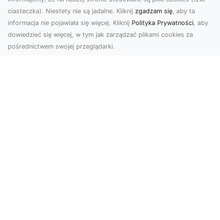
ciasteczka). Niestety nie są jadalne. Kliknij
zgadzam się
, aby ta
informacja nie pojawiała się więcej. Kliknij
Polityka Prywatności
, aby
dowiedzieć się więcej, w tym jak zarządzać plikami cookies za
pośrednictwem swojej przeglądarki.
Usługi dronem Tarnów – nowe
spojrzenie na Twój biznes
Współczesny świat wymaga innowacyjnych
narzędzi do promocji, dokumentacji i analizy
projektów. Dro...