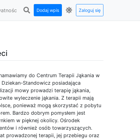
watnośc
Dodaj wpis
Zaloguj się
eci
 namawiamy do Centrum Terapii Jąkania w
 Dziekan-Standowicz posiadająca
alizacji mowy prowadzi terapię jąkania,
owite wyleczenie jąkania. Z terapii mają
olsce, ponieważ mogą skorzystać z pobytu
rem. Bardzo dobrym pomysłem jest
ynkiem w pięknej okolicy. Ośrodek
jentów i również osób towarzyszących.
t prowadzonej terapii, jej przebiegu oraz