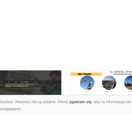
eczka). Niestety nie są jadalne. Kliknij
zgadzam się
, aby ta informacja nie 
rzeglądarki.
Profesjonalne
Rozbiórki i
U XMar –
Wyburzenia