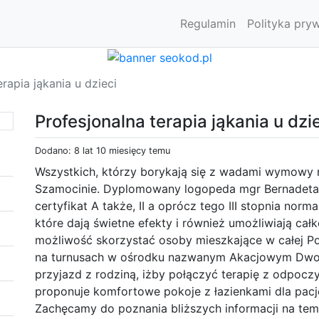
Regulamin
Polityka pry
erapia jąkania u dzieci
Profesjonalna terapia jąkania u dzi
Dodano: 8 lat 10 miesięcy temu
Wszystkich, którzy borykają się z wadami wymowy
Szamocinie. Dyplomowany logopeda mgr Bernadeta
certyfikat A także, II a oprócz tego III stopnia norm
które dają świetne efekty i również umożliwiają całk
możliwość skorzystać osoby mieszkające w całej P
na turnusach w ośrodku nazwanym Akacjowym Dwo
przyjazd z rodziną, iżby połączyć terapię z odpocz
proponuje komfortowe pokoje z łazienkami dla pac
Zachęcamy do poznania bliższych informacji na tema