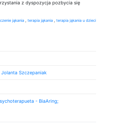
orzystania z dyspozycja pozbycia się
eczenie jąkania
,
terapia jąkania
,
terapia jąkania u dzieci
 Jolanta Szczepaniak
sychoterapueta - BiaAring;