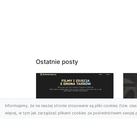
Ostatnie posty
Informujemy, że na naszej stronie stosowane są pliki cookies (tzw. ciast
więcej, w tym jak zarządzać plikami cookies za pośrednictwem swojej p
Usługi dronem
FH
Tarnów – nowe