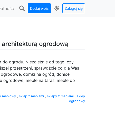
watnośc
Dodaj wpis
Zaloguj się
i architekturą ogrodową
o do ogrodu. Niezależnie od tego, czy
jszej przestrzeni, sprawdźcie co dla Was
 ogrodowe, domki na ogród, donice
nie ogrodowe, meble na taras, meble do
ep meblowy
,
sklep z meblami
,
sklepy z meblami
,
sklep
ogrodowy