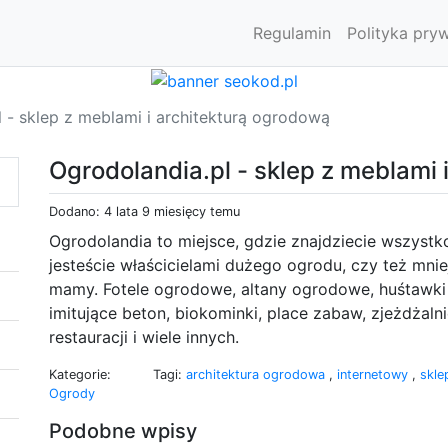
Regulamin
Polityka pry
 - sklep z meblami i architekturą ogrodową
Ogrodolandia.pl - sklep z meblami 
Dodano: 4 lata 9 miesięcy temu
Ogrodolandia to miejsce, gdzie znajdziecie wszystk
jesteście właścicielami dużego ogrodu, czy też mnie
mamy. Fotele ogrodowe, altany ogrodowe, huśtawki
imitujące beton, biokominki, place zabaw, zjeżdżal
restauracji i wiele innych.
Kategorie:
Tagi:
architektura ogrodowa
,
internetowy
,
skl
Ogrody
Podobne wpisy