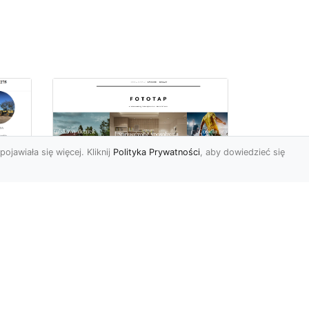
pojawiała się więcej. Kliknij
Polityka Prywatności
, aby dowiedzieć się
Jakie tapety na
przedpokój? Co
sprawdzi się najlepiej
w trwającym obecnie
MA-
sezonie?
Przedpokój to bardzo