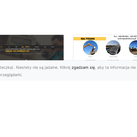
eczka). Niestety nie są jadalne. Kliknij
zgadzam się
, aby ta informacja nie 
rzeglądarki.
Profesjonalne
Rozbiórki i
U XMar –
Wyburzenia
mpleksowa Pomoc
Konstrukcji
ogowa dla
Betonowych w
erowców z Radomia
Radomiu – Usługi 
TRANS
aczego Warto Mieć
ntakt do FHU XMar?