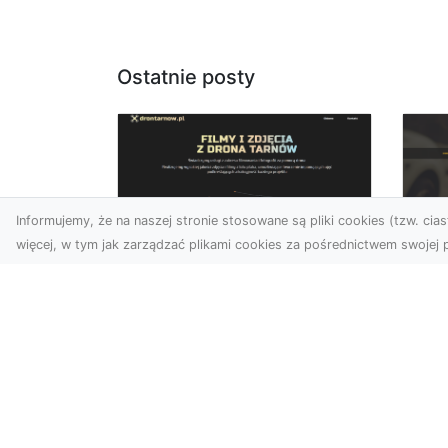
Ostatnie posty
Informujemy, że na naszej stronie stosowane są pliki cookies (tzw. ciast
więcej, w tym jak zarządzać plikami cookies za pośrednictwem swojej p
Usługi dronem
FH
Tarnów – nowe
Ko
spojrzenie na Twój
Dr
biznes
Ki
Współczesny świat wymaga
Dl
innowacyjnych narzędzi do
Ko
promocji, dokumentacji i