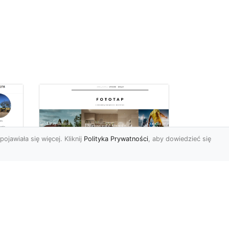
pojawiała się więcej. Kliknij
Polityka Prywatności
, aby dowiedzieć się
Jakie tapety na
przedpokój? Co
sprawdzi się najlepiej
w trwającym obecnie
MA-