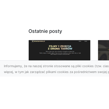
Ostatnie posty
Informujemy, że na naszej stronie stosowane są pliki cookies (tzw. ciast
więcej, w tym jak zarządzać plikami cookies za pośrednictwem swojej p
Usługi dronem
FH
Tarnów – nowe
Ko
spojrzenie na Twój
Dr
biznes
Ki
Współczesny świat wymaga