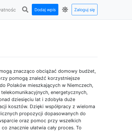
watnośc
Dodaj wpis
Zaloguj się
on mogą znacząco obciążać domowy budżet,
órzy pomogą znaleźć korzystniejsze
a do Polaków mieszkających w Niemczech,
g telekomunikacyjnych, energetycznych,
nad dziesięciu lat i zdobyła duże
acji kosztów. Dzięki współpracy z wieloma
 licznych propozycji dopasowanych do
wsparcie oraz pomoc przy wszelkich
co znacznie ułatwia cały proces. To