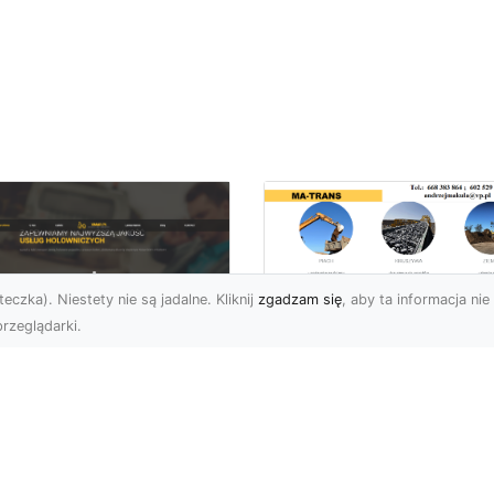
eczka). Niestety nie są jadalne. Kliknij
zgadzam się
, aby ta informacja nie 
rzeglądarki.
Profesjonalne
Rozbiórki i
U XMar –
Wyburzenia
mpleksowa Pomoc
Konstrukcji
ogowa dla
Betonowych w
erowców z Radomia
Radomiu – Usługi 