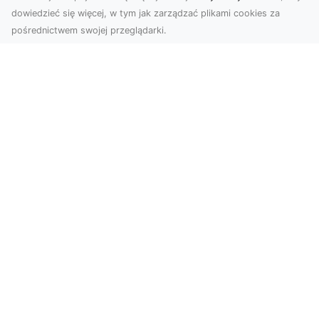
dowiedzieć się więcej, w tym jak zarządzać plikami cookies za
pośrednictwem swojej przeglądarki.
Usługi dronem Tarnów – nowe
spojrzenie na Twój biznes
Współczesny świat wymaga innowacyjnych
narzędzi do promocji, dokumentacji i analizy
projektów. Dro...