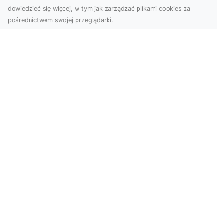
dowiedzieć się więcej, w tym jak zarządzać plikami cookies za
pośrednictwem swojej przeglądarki.
Usługi dronem Tarnów – nowe
spojrzenie na Twój biznes
Współczesny świat wymaga innowacyjnych
narzędzi do promocji, dokumentacji i analizy
projektów. Dro...