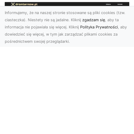
Informujemy, że na naszej stronie stosowane są pliki cookies (tzw.
ciasteczka). Niestety nie są jadalne. Kliknij
zgadzam się
, aby ta
informacja nie pojawiała się więcej. Kliknij
Polityka Prywatności
, aby
dowiedzieć się więcej, w tym jak zarządzać plikami cookies za
pośrednictwem swojej przeglądarki.
Usługi dronem Tarnów – nowe
spojrzenie na Twój biznes
Współczesny świat wymaga innowacyjnych
narzędzi do promocji, dokumentacji i analizy
projektów. Dro...