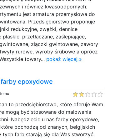
rdzewnych i również kwasoodpornych.
rtymentu jest armatura przemysłowa do
gwintowana. Przedsiębiorstwo proponuje
trójniki redukcyjne, zwężki, dennice
 płaskie, przetłaczane, zaślepiające,
 gwintowane, złączki gwintowane, zawory
uchwyty rurowe, wyroby śrubowe a oprócz
Wszystkie towary...
pokaż więcej »
i farby epoxydowe
 temu
ban to przedsiębiorstwo, które oferuje Wam
tóre mogą być stosowane do malowania
chni. Nabędziecie u nas farby epoxydowe,
 które pochodzą od znanych, belgijskich
tych farb starają się dla Was stworzyć