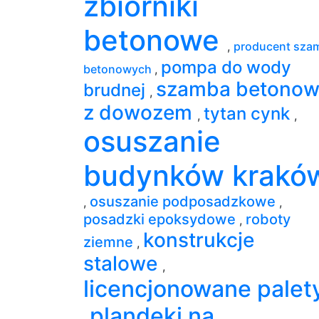
zbiorniki
betonowe
,
producent sza
pompa do wody
betonowych
,
szamba betono
brudnej
,
z dowozem
tytan cynk
,
,
osuszanie
budynków krakó
osuszanie podposadzkowe
,
,
posadzki epoksydowe
roboty
,
konstrukcje
ziemne
,
stalowe
,
licencjonowane palet
plandeki na