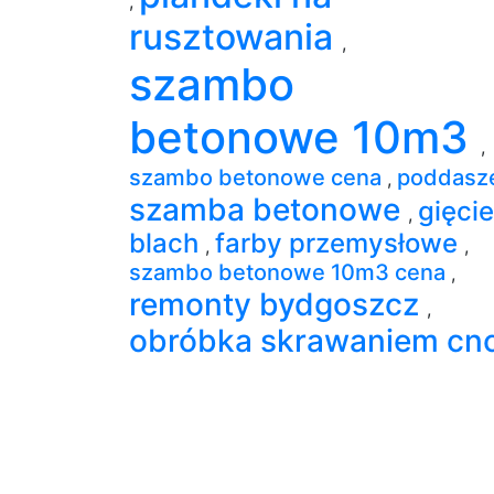
,
rusztowania
,
szambo
betonowe 10m3
,
szambo betonowe cena
poddasz
,
szamba betonowe
gięcie
,
blach
farby przemysłowe
,
,
szambo betonowe 10m3 cena
,
remonty bydgoszcz
,
obróbka skrawaniem cn