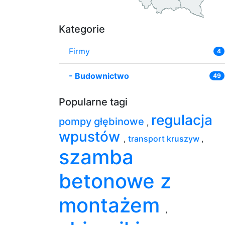
Kategorie
Firmy
4
-
Budownictwo
49
Popularne tagi
regulacja
pompy głębinowe
,
wpustów
,
transport kruszyw
,
szamba
betonowe z
montażem
,