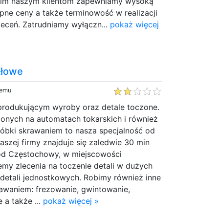
kim naszym klientom zapewniamy wysoką
ępne ceny a także terminowość w realizacji
eceń. Zatrudniamy wyłączn...
pokaż więcej
kłowe
temu
rodukującym wyroby oraz detale toczone.
zonych na automatach tokarskich i również
róbki skrawaniem to nasza specjalność od
naszej firmy znajduje się zaledwie 30 min
d Częstochowy, w miejscowości
my zlecenia na toczenie detali w dużych
e detali jednostkowych. Robimy również inne
rawaniem: frezowanie, gwintowanie,
e a także ...
pokaż więcej »