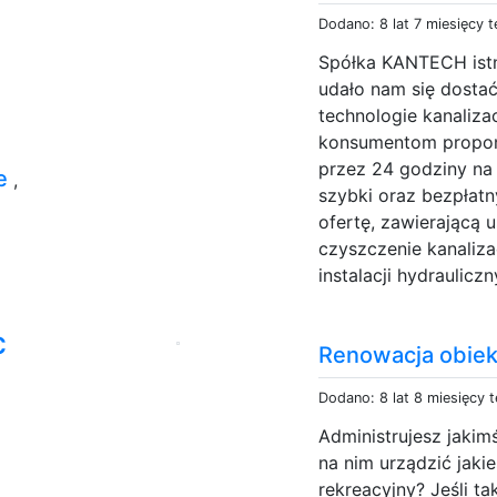
Dodano: 8 lat 7 miesięcy 
Spółka KANTECH istn
udało nam się dosta
technologie kanaliza
konsumentom propon
przez 24 godziny na
e
,
szybki oraz bezpłat
ofertę, zawierającą 
czyszczenie kanalizac
instalacji hydraulicz
c
Renowacja obie
Dodano: 8 lat 8 miesięcy 
Administrujesz jaki
na nim urządzić jakie
rekreacyjny? Jeśli ta