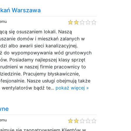
zkań Warszawa
temu
ącą się osuszaniem lokali. Naszą
osuszanie domów i mieszkań zalanych w
zi albo awarii sieci kanalizacyjnej.
też do wypompowywania wód gruntowych
ów. Posiadamy najlepszej klasy sprzęt
trudnieni w naszej firmie pracownicy to
dziedzinie. Pracujemy błyskawicznie,
ofesjonalnie. Nasze usługi obejmują także
wentylatorów bądź te...
pokaż więcej »
wne
temu
zajmuje się zaopatrywaniem Klientów w