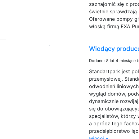
zaznajomić się z prod
świetnie sprawdzają 
Oferowane pompy gł
włoską firmą EXA Pu
Wiodący produce
Dodano: 8 lat 4 miesiące 
Standartpark jest po
przemysłowej. Stand
odwodnień liniowyc
wygląd domów, podwó
dynamicznie rozwijaj
się do obowiązujący
specjalistów, którzy
a oprócz tego facho
przedsiębiorstwo łąc
więcej »