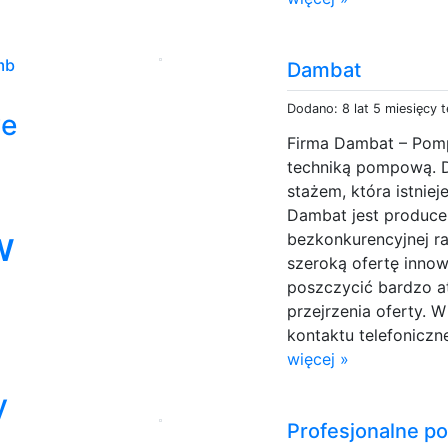
mb
Dambat
Dodano: 8 lat 5 miesięcy 
we
Firma Dambat – Pomp
techniką pompową. D
stażem, która istnie
Dambat jest produce
w
bezkonkurencyjnej r
szeroką ofertę inno
poszczycić bardzo a
przejrzenia oferty.
kontaktu telefoniczn
więcej »
y
Profesjonalne po