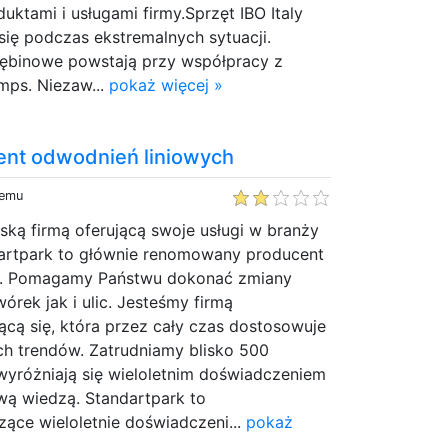
uktami i usługami firmy.Sprzęt IBO Italy
się podczas ekstremalnych sytuacji.
ębinowe powstają przy współpracy z
mps. Niezaw...
pokaż więcej »
nt odwodnień liniowych
temu
lską firmą oferującą swoje usługi w branży
artpark to głównie renomowany producent
h. Pomagamy Państwu dokonać zmiany
rek jak i ulic. Jesteśmy firmą
ącą się, która przez cały czas dostosowuje
ch trendów. Zatrudniamy blisko 500
 wyróżniają się wieloletnim doświadczeniem
wą wiedzą. Standartpark to
zące wieloletnie doświadczeni...
pokaż