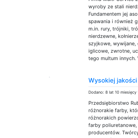
wyroby ze stali nie
Fundamentem jej aso
spawania i również 
m.in. rury, trójniki, 
nierdzewne, kołnierze
szyjkowe, wywijane,
iglicowe, zwrotne, 
tego multum innych. 
Wysokiej jakośc
Dodano: 8 lat 10 miesięcy
Przedsiębiorstwo Ru
różnorakie farby, k
różnorakich powierz
farby poliuretanowe,
producentów. Twórcy 