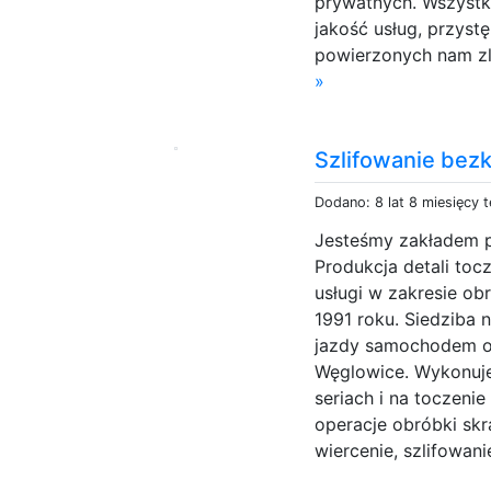
prywatnych. Wszyst
jakość usług, przyst
powierzonych nam zl
»
Szlifowanie bez
Dodano: 8 lat 8 miesięcy 
Jesteśmy zakładem p
Produkcja detali toc
usługi w zakresie ob
1991 roku. Siedziba 
jazdy samochodem o
Węglowice. Wykonuje
seriach i na toczeni
operacje obróbki sk
wiercenie, szlifowani