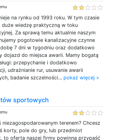
temu
ieje na rynku od 1993 roku. W tym czasie
ć duże wiedzę praktyczną w toku
cyjnej. Za sprawą temu aktualnie naszym
ujemy pogotowie kanalizacyjne czynne
 dobę 7 dni w tygodniu oraz dodatkowo
ny dojazd do miejsca awarii. Mamy bogatą
usługi: przepychanie i dodatkowo
ji, udrażnianie rur, usuwanie awarii
nych, badanie szczelności...
pokaż więcej »
któw sportowych
temu
mś niezagospodarowanym terenem? Chcesz
ś korty, pole do gry, lub przedmiot
k, to oferta naszej firmy powinna przypaść